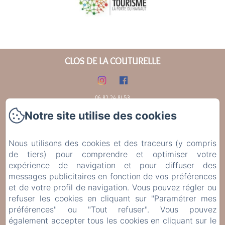
CLOS DE LA COUTURELLE
06.82.24.81.53
Notre site utilise des cookies
Accueil
Gold
Loft
Nous utilisons des cookies et des traceurs (y compris
de tiers) pour comprendre et optimiser votre
Vintage
expérience de navigation et pour diffuser des
Que Faire Aux Alentours ?
messages publicitaires en fonction de vos préférences
Contact
et de votre profil de navigation. Vous pouvez régler ou
Politique de confidentialité
refuser les cookies en cliquant sur "Paramétrer mes
préférences" ou "Tout refuser". Vous pouvez
Informations légales
également accepter tous les cookies en cliquant sur le
Informations sur les cookies