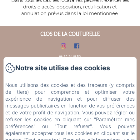
Dans tous les cas, les locataires peuvent exercer les
droits d'accès, opposition, rectification et
annulation prévus dans la loi mentionnée.
CLOS DE LA COUTURELLE
06.82.24.81.53
Notre site utilise des cookies
Accueil
Gold
Loft
Nous utilisons des cookies et des traceurs (y compris
de tiers) pour comprendre et optimiser votre
Vintage
expérience de navigation et pour diffuser des
Que Faire Aux Alentours ?
messages publicitaires en fonction de vos préférences
Contact
et de votre profil de navigation. Vous pouvez régler ou
Politique de confidentialité
refuser les cookies en cliquant sur "Paramétrer mes
préférences" ou "Tout refuser". Vous pouvez
Informations légales
également accepter tous les cookies en cliquant sur le
Informations sur les cookies